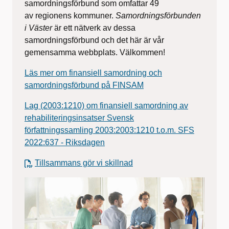
a
samordningsförbund som omfattar 49
f
av regionens kommuner.
Samordningsförbunden
i Väster
är ett nätverk av dessa
ö
samordningsförbund och det här är vår
gemensamma webbplats. Välkommen!
r
Läs mer om finansiell samordning och
S
samordningsförbund på FINSAM
a
Lag (2003:1210) om finansiell samordning av
m
rehabiliteringsinsatser Svensk
författningssamling 2003:2003:1210 t.o.m. SFS
v
2022:637 - Riksdagen
e
Tillsammans gör vi skillnad
r
k
a