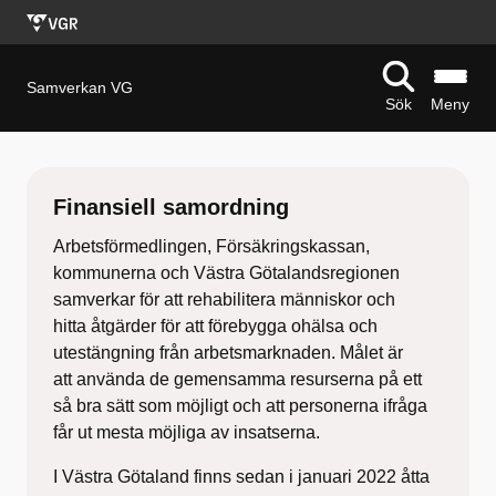
Samverkan VG
Sök
Meny
S
t
Finansiell samordning
a
Arbetsförmedlingen, Försäkringskassan,
r
kommunerna och Västra Götalandsregionen
samverkar för att rehabilitera människor och
t
hitta åtgärder för att förebygga ohälsa och
utestängning från arbetsmarknaden. Målet är
s
att använda de gemensamma resurserna på ett
i
så bra sätt som möjligt och att personerna ifråga
får ut mesta möjliga av insatserna.
d
I Västra Götaland finns sedan i januari 2022 åtta